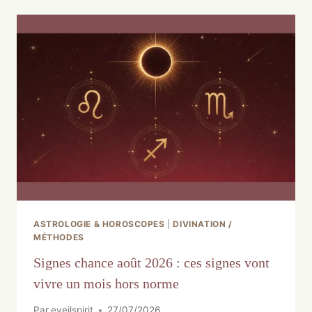
ASTROLOGIE & HOROSCOPES
|
DIVINATION /
MÉTHODES
Signes chance août 2026 : ces signes vont
vivre un mois hors norme
Par
eveilspirit
27/07/2026