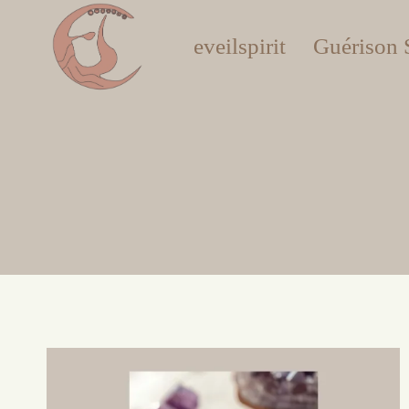
eveilspirit
Guérison S