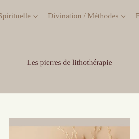
pirituelle
Divination / Méthodes
E
Les pierres de lithothérapie