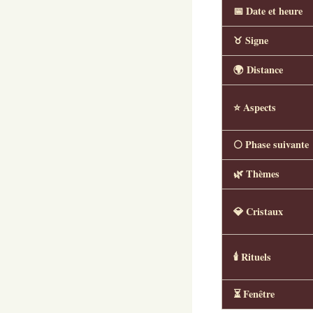
📅 Date et heure
♉ Signe
🌍 Distance
⭐ Aspects
🌕 Phase suivante
🌿 Thèmes
💎 Cristaux
🕯️ Rituels
⏳ Fenêtre