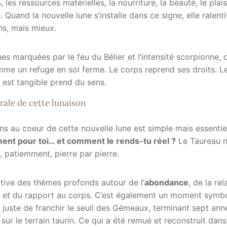
, les ressources matérielles, la nourriture, la beauté, le plais
. Quand la nouvelle lune s’installe dans ce signe, elle ralent
ins, mais mieux.
s marquées par le feu du Bélier et l’intensité scorpionne, c
mme un refuge en sol ferme. Le corps reprend ses droits. L
 est tangible prend du sens.
rale de cette lunaison
ns au coeur de cette nouvelle lune est simple mais essentie
ent pour toi… et comment le rends-tu réel ?
Le Taureau n
t, patiemment, pierre par pierre.
tive des thèmes profonds autour de l’
abondance
, de la rel
oi et du rapport au corps. C’est également un moment symbo
 juste de franchir le seuil des Gémeaux, terminant sept an
ur le terrain taurin. Ce qui a été remué et reconstruit dans