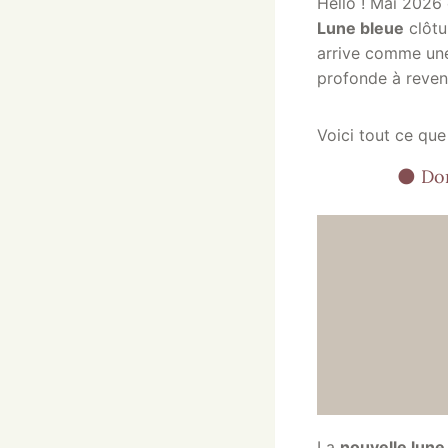
Hello ! Mai 2026 
Lune bleue
clôtu
arrive comme une 
profonde à reveni
Voici tout ce que
🌑 Do
La
nouvelle lune