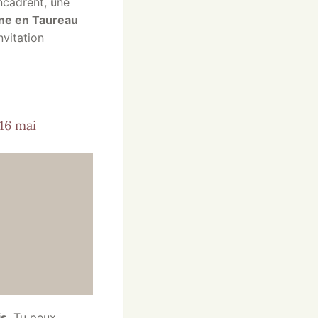
ncadrent, une
une en Taureau
nvitation
16 mai
is
. Tu peux