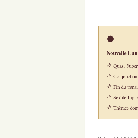
🌑
Nouvelle Lun
Quasi-Super 
Conjonction 
Fin du trans
Sextile Jupit
Thèmes dom