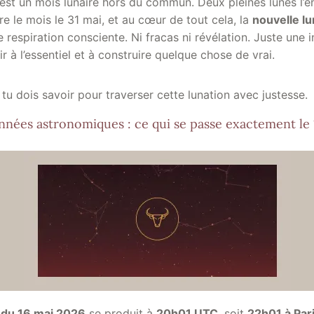
est un mois lunaire hors du commun. Deux pleines lunes l’e
re le mois le 31 mai, et au cœur de tout cela, la
nouvelle l
respiration consciente. Ni fracas ni révélation. Juste une i
r à l’essentiel et à construire quelque chose de vrai.
 tu dois savoir pour traverser cette lunation avec justesse.
nnées astronomiques : ce qui se passe exactement le 
 du 16 mai 2026
se produit à
20h01 UTC
, soit
22h01 à Par