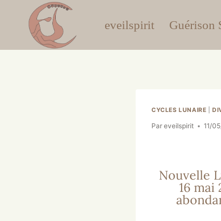
eveilspirit
Guérison S
CYCLES LUNAIRE
|
DI
Par
eveilspirit
11/0
Nouvelle 
16 mai 
abonda