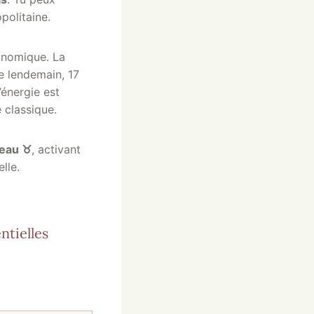
politaine.
ronomique. La
le lendemain, 17
’énergie est
 classique.
eau ♉
, activant
lle.
ntielles