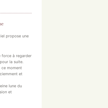
me
ciel propose une
e force à regarder
pour la suite.
e, ce moment
nsciemment et
eine lune du
sion et