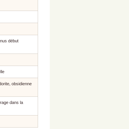
ranus début
lle
dorite, obsidienne
crage dans la