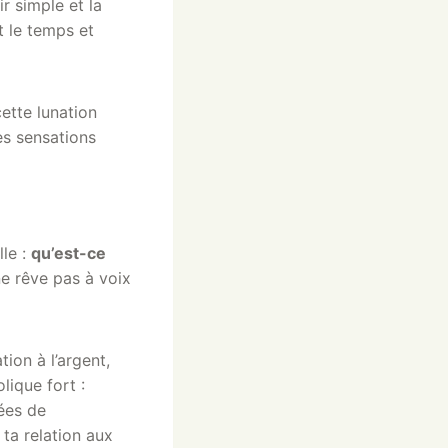
ir simple et la
it le temps et
ette lunation
es sensations
lle :
qu’est-ce
e rêve pas à voix
ation à l’argent,
lique fort :
nées de
 ta relation aux