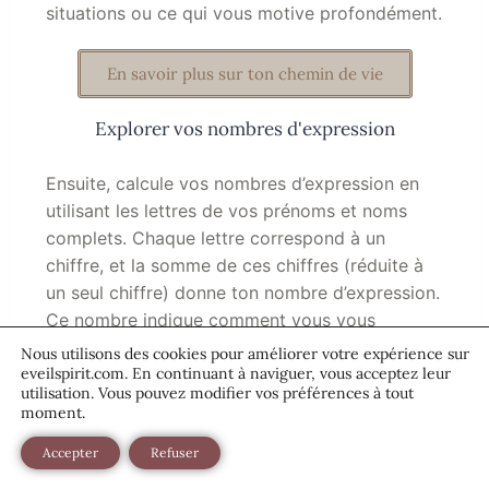
situations ou ce qui vous motive profondément.
En savoir plus sur ton chemin de vie
Explorer vos nombres d'expression
Ensuite, calcule vos nombres d’expression en
utilisant les lettres de vos prénoms et noms
complets. Chaque lettre correspond à un
chiffre, et la somme de ces chiffres (réduite à
un seul chiffre) donne ton nombre d’expression.
Ce nombre indique comment vous vous
exprimez dans le monde et dans votre relation.
Nous utilisons des cookies pour améliorer votre expérience sur
Il peut révéler des aspects de votre
eveilspirit.com. En continuant à naviguer, vous acceptez leur
utilisation. Vous pouvez modifier vos préférences à tout
personnalité qui ne sont pas toujours évidents
moment.
au premier abord.
Accepter
Refuser
Identifier les forces communes et gérer les