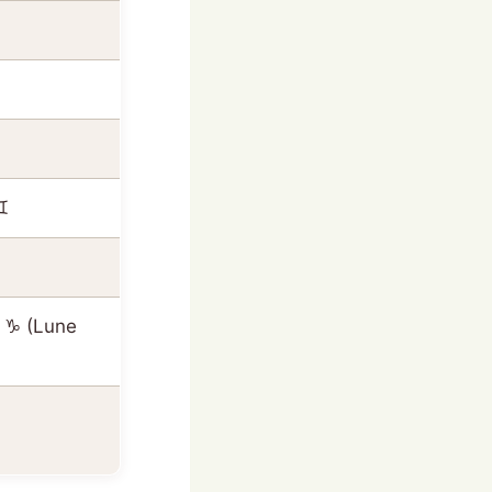
♊
e ♑ (Lune