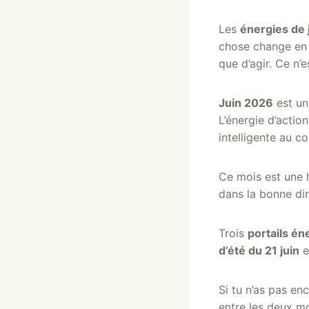
Les
énergies de 
chose change en t
que d’agir. Ce n’
Juin 2026
est u
L’énergie d’actio
intelligente au c
Ce mois est une h
dans la bonne dir
Trois
portails én
d’été du 21 juin
e
Si tu n’as pas en
entre les deux mo