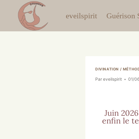
eveilspirit
Guérison S
DIVINATION / MÉTHO
Par
eveilspirit
01/0
Juin 2026 
enfin le t