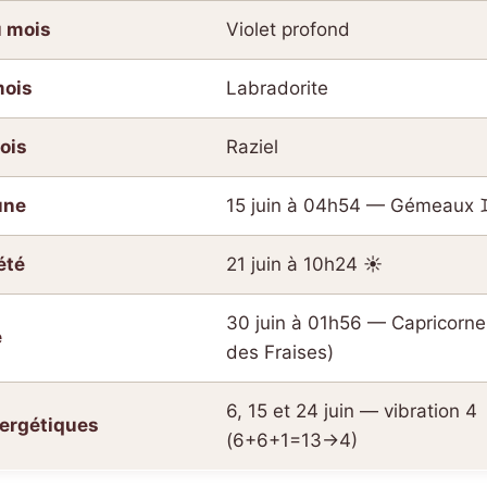
u mois
Violet profond
mois
Labradorite
ois
Raziel
une
15 juin à 04h54 — Gémeaux 
été
21 juin à 10h24 ☀️
30 juin à 01h56 — Capricorn
e
des Fraises)
6, 15 et 24 juin — vibration 4
nergétiques
(6+6+1=13→4)