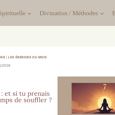
pirituelle
Divination / Méthodes
E
DES
|
LES ÉNERGIES DU MOIS
6/2026
: et si tu prenais
emps de souffler ?