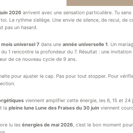
juin 2026
arrivent avec une sensation particulière. Tu sens
oi. Le rythme s’allège. Une envie de silence, de recul, de 
est pas un hasard.
n
mois universel 7
dans une
année universelle 1
. Un maria
n du 1 rencontre la profondeur du 7. Résultat : une invitation
oeur de ce nouveau cycle de 9 ans.
alte pour ajuster le cap. Pas pour tout stopper. Pour vérifi
ection.
ergétiques
viennent amplifier cette énergie, les 6, 15 et 24 
t la
pleine lune Lune des Fraises du 30 juin
viennent couro
core lu les
énergies de mai 2026
, c’est le bon moment pour 
is.