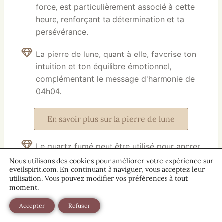
force, est particulièrement associé à cette
heure, renforçant ta détermination et ta
persévérance.
La pierre de lune, quant à elle, favorise ton
intuition et ton équilibre émotionnel,
complémentant le message d'harmonie de
04h04.
En savoir plus sur la pierre de lune
Le quartz fumé peut être utilisé pour ancrer
tes énergies et dissiper tes pensées
Nous utilisons des cookies pour améliorer votre expérience sur
eveilspirit.com. En continuant à naviguer, vous acceptez leur
négatives, soutenant ainsi ta recherche de
utilisation. Vous pouvez modifier vos préférences à tout
structure et d'ordre que cette heure miroir
moment.
encourage.
Accepter
Refuser
Enfin, l'hématite, connue pour ses