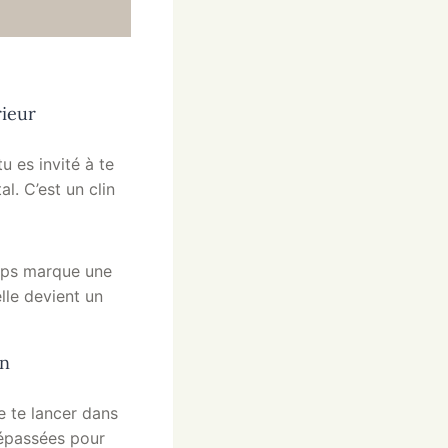
rieur
 es invité à te
l. C’est un clin
mps marque une
lle devient un
on
e te lancer dans
dépassées pour