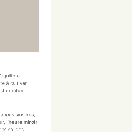
équilibre
te à cultiver
nsformation
ations sincères,
r, l’
heure miroir
ons solides,