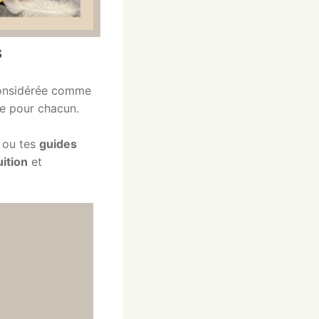
s
 considérée comme
le pour chacun.
s
ou tes
guides
uition
et