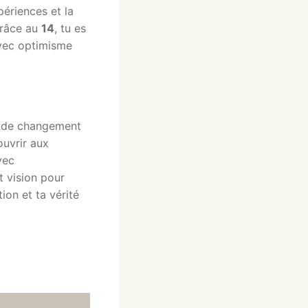
périences et la
Grâce au
14
, tu es
avec optimisme
e de changement
ouvrir aux
vec
t vision pour
ion et ta vérité