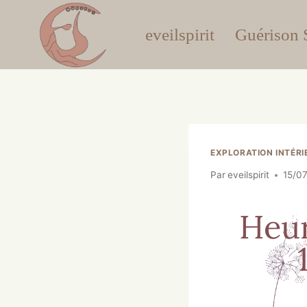
eveilspirit
Guérison S
EXPLORATION INTÉRI
Par
eveilspirit
15/0
Heur