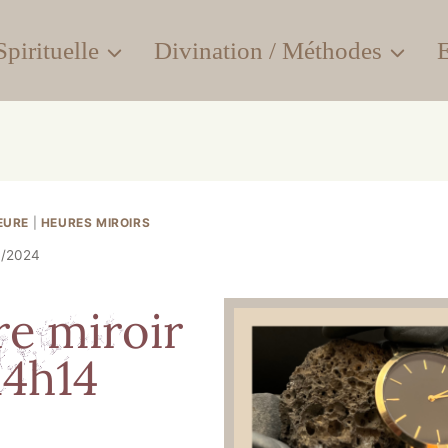
pirituelle
Divination / Méthodes
E
EURE
|
HEURES MIROIRS
7/2024
e miroir
14h14