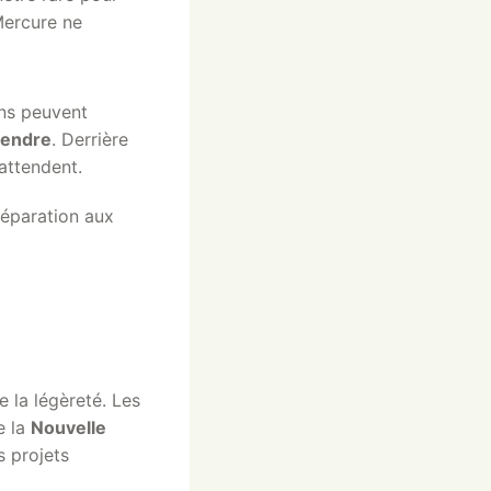
Mercure ne
ans peuvent
endre
. Derrière
attendent.
préparation aux
 la légèreté. Les
e la
Nouvelle
s projets