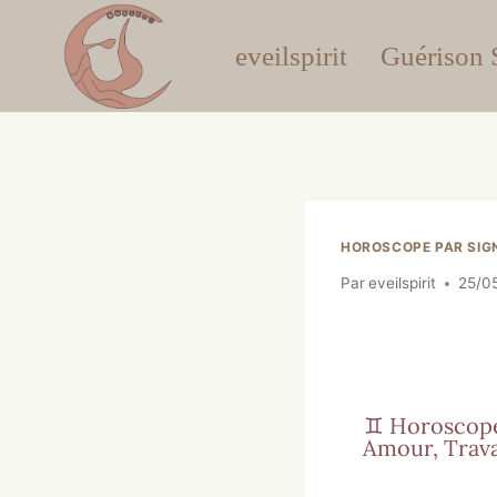
eveilspirit
Guérison S
HOROSCOPE PAR SIG
Par
eveilspirit
25/0
♊ Horoscope
Amour, Travai