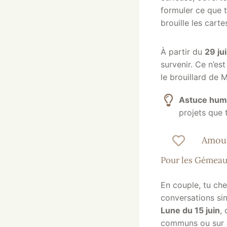
formuler ce que t
brouille les carte
À partir du
29 ju
survenir. Ce n’es
le brouillard de 
Astuce hu
projets que t
Amour
Pour les Gémeau
En couple, tu ch
conversations sin
Lune du 15 juin
,
communs ou sur c