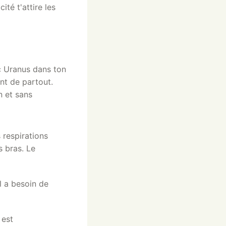
ité t'attire les
c Uranus dans ton
nt de partout.
n et sans
 respirations
s bras. Le
l a besoin de
est