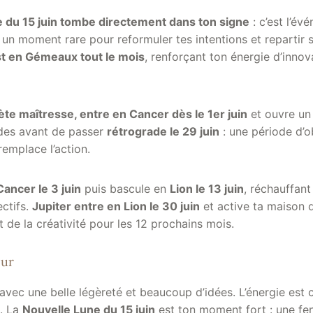
 du 15 juin tombe directement dans ton signe
: c’est l’év
 un moment rare pour reformuler tes intentions et repartir 
t en Gémeaux tout le mois
, renforçant ton énergie d’innov
ète maîtresse, entre en Cancer dès le 1er juin
et ouvre un 
des avant de passer
rétrograde le 29 juin
: une période d’o
remplace l’action.
ancer le 3 juin
puis bascule en
Lion le 13 juin
, réchauffan
ctifs.
Jupiter entre en Lion le 30 juin
et active ta maison d
de la créativité pour les 12 prochains mois.
ur
 avec une belle légèreté et beaucoup d’idées. L’énergie est
e. La
Nouvelle Lune du 15 juin
est ton moment fort : une fen