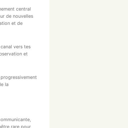
énement central
sur de nouvelles
ation et de
canal vers tes
bservation et
t progressivement
e la
 communicante,
être rare pour