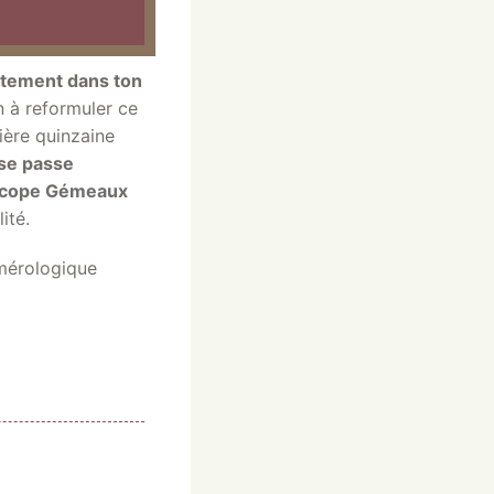
ctement dans ton
n à reformuler ce
ière quinzaine
sse passe
scope Gémeaux
ité.
mérologique