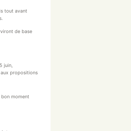
lis tout avant
s.
rviront de base
 juin,
e aux propositions
le bon moment