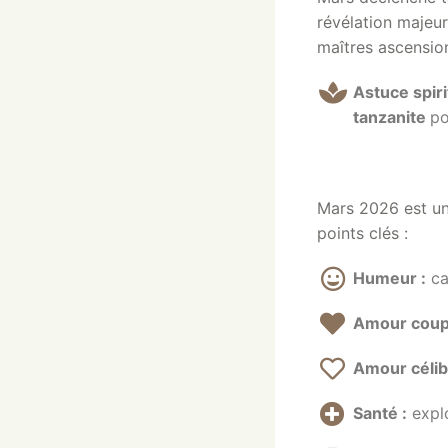
révélation majeu
maîtres ascension
Astuce spiri
tanzanite
po
Mars 2026 est un 
points clés :
Humeur :
can
Amour coupl
Amour célib
Santé :
explo