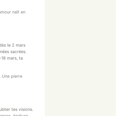
amour naît en
dès le 2 mars
onnées sacrées.
-18 mars, ta
 Une pierre
blier tes visions.
nces, écriture,