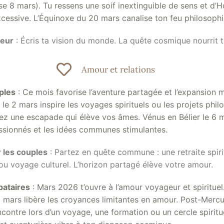
pse 8 mars). Tu ressens une soif inextinguible de sens et d’H
xcessive. L’Équinoxe du 20 mars canalise ton feu philosoph
eur
: Écris ta vision du monde. La quête cosmique nourrit 
Amour et relations
ples
: Ce mois favorise l’aventure partagée et l’expansion 
le 2 mars inspire les voyages spirituels ou les projets phi
iez une escapade qui élève vos âmes. Vénus en Bélier le 6 m
sionnés et les idées communes stimulantes.
 les couples
: Partez en quête commune : une retraite spiri
ou voyage culturel. L’horizon partagé élève votre amour.
bataires
: Mars 2026 t’ouvre à l’amour voyageur et spirituel.
 mars libère les croyances limitantes en amour. Post-Mercur
contre lors d’un voyage, une formation ou un cercle spiritu