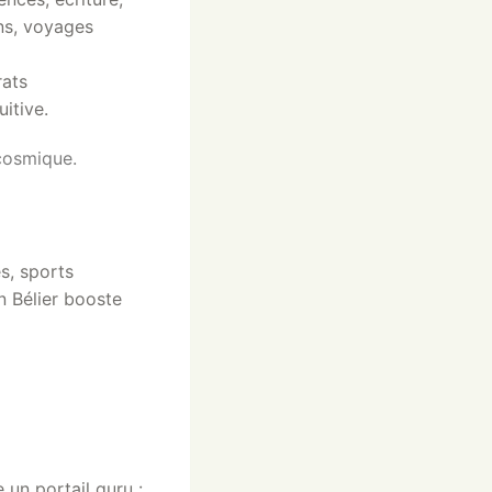
ons, voyages
rats
itive.
 cosmique.
es, sports
n Bélier booste
 un portail guru :