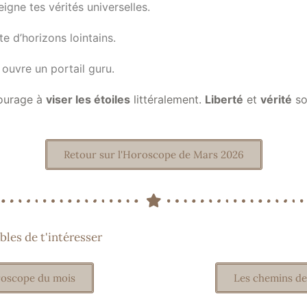
igne tes vérités universelles.
e d’horizons lointains.
ouvre un portail guru.
ourage à
viser les étoiles
littéralement.
Liberté
et
vérité
so
Retour sur l'Horoscope de Mars 2026
bles de t'intéresser
oscope du mois
Les chemins de