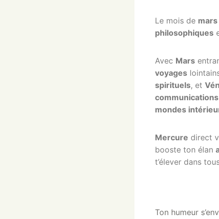
Le mois de
mars
philosophiques
e
Avec
Mars
entran
voyages
lointains,
spirituels
, et
Vé
communications
mondes intérieu
Mercure
direct v
booste ton élan
t’élever dans tou
Ton humeur s’envo