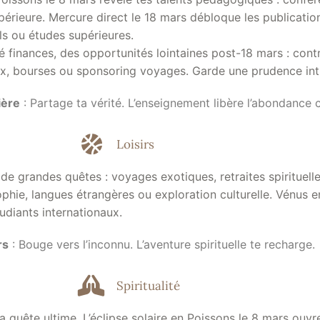
périeure. Mercure direct le 18 mars débloque les publicati
ls ou études supérieures.
é finances, des opportunités lointaines post-18 mars : cont
ux, bourses ou sponsoring voyages. Garde une prudence intu
ière
: Partage ta vérité. L’enseignement libère l’abondance
Loisirs
s de grandes quêtes : voyages exotiques, retraites spirituell
phie, langues étrangères ou exploration culturelle. Vénus e
udiants internationaux.
rs
: Bouge vers l’inconnu. L’aventure spirituelle te recharge.
Spiritualité
 quête ultime. L’éclipse solaire en Poissons le 8 mars ouvre