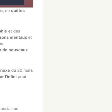
le
, de
quêtes
phie
et des
izons mentaux
et
es
r de nouveaux
inoxe
du 20 mars
er l’infini
pour
thousiasme