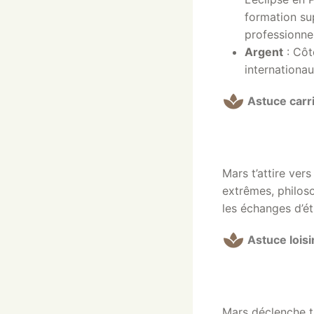
formation su
professionne
Argent
: Côt
internationa
Astuce carr
Mars t’attire ver
extrêmes, philoso
les échanges d’ét
Astuce loisi
Mars déclenche ta