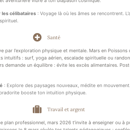
t et aventurière vibre à ton diapason cosmique.
les célibataires
: Voyage là où les âmes se rencontrent. L’
pirituel.
Santé
ve par l’exploration physique et mentale. Mars en Poissons 
s intuitifs : surf, yoga aérien, escalade spirituelle ou rand
rs demande un équilibre : évite les excès alimentaires. Post
té
: Explore des paysages nouveaux, médite en mouvement.
radorite booste ton intuition physique.
Travail et argent
le plan professionnel, mars 2026 t’invite à enseigner ou à pu
Poissons le 8 mars révèle tes talents pédagogiques : confére