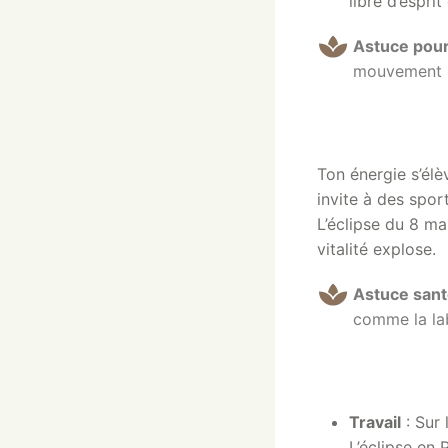
libre d’espri
Astuce pour 
mouvement s
Ton énergie s’élè
invite à des sport
L’éclipse du 8 ma
vitalité explose.
Astuce san
comme la lab
Travail
: Sur 
L’éclipse en 