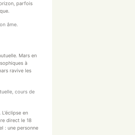
orizon, parfois
ique.
ton âme.
mutuelle. Mars en
losophiques à
ars ravive les
tuelle, cours de
 L’éclipse en
e direct le 18
el : une personne