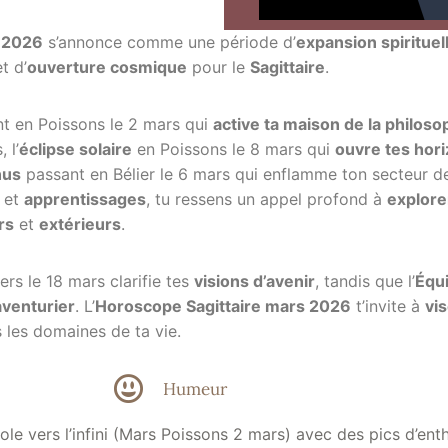
 2026
s’annonce comme une période d’
expansion spirituel
t d’
ouverture cosmique
pour le
Sagittaire
.
t en Poissons le 2 mars qui
active ta maison de la philoso
 l’
éclipse solaire
en Poissons le 8 mars qui
ouvre tes hor
nus
passant en Bélier le 6 mars qui enflamme ton secteur d
et
apprentissages
, tu ressens un appel profond à
explore
rs
et
extérieurs
.
ers le 18 mars clarifie tes
visions d’avenir
, tandis que l’
Équ
aventurier
. L’
Horoscope Sagittaire mars 2026
t’invite à
vis
s les domaines de ta vie.
Humeur
le vers l’infini (Mars Poissons 2 mars) avec des pics d’en