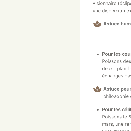
visionnaire (écli
une dispersion e
Astuce hum
Pour les cou
Poissons dès 
deux : planif
échanges pas
Astuce pour
philosophie 
Pour les céli
Poissons le 8
mars, une ren