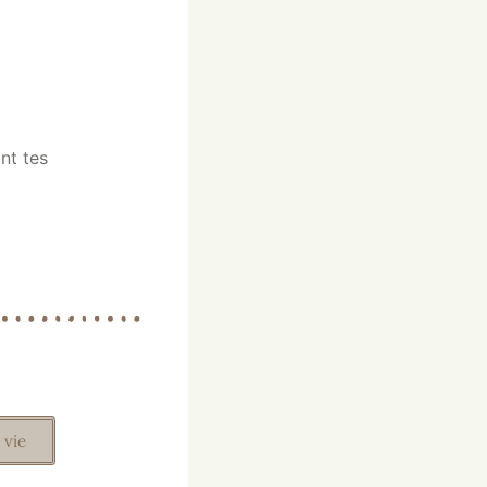
nt tes
 vie