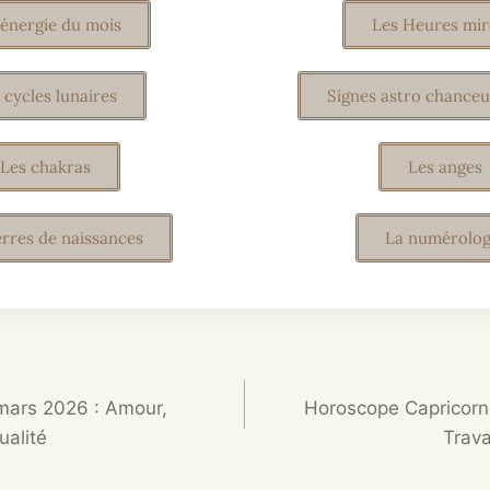
 énergie du mois
Les Heures mir
 cycles lunaires
Signes astro chanceu
Les chakras
Les anges
erres de naissances
La numérolog
mars 2026 : Amour,
Horoscope Capricorn
ualité
Trava