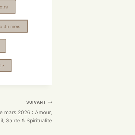
oirs
x du mois
ie
SUIVANT
e mars 2026 : Amour,
il, Santé & Spiritualité