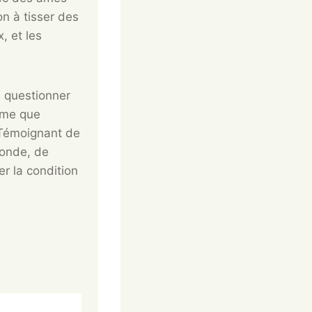
on à tisser des
x, et les
 questionner
même que
 Témoignant de
monde, de
er la condition