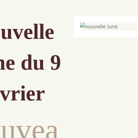
uvelle
ne
du 9
evrier
uvea