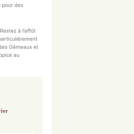
u pour des
estez à l’affût
particulièrement
, des Gémeaux et
ropice au
rier