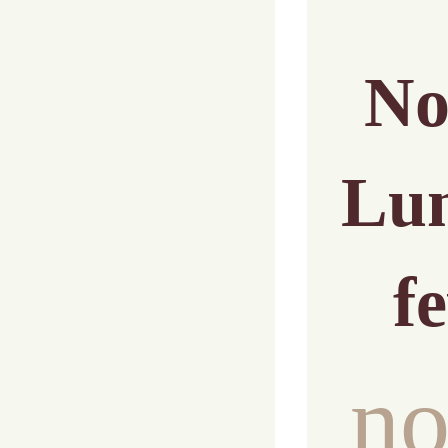
No
Lu
f
no