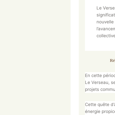
Le Verse
significa
nouvelle
l’avance
collectiv
Ré
En cette périod
Le Verseau, s
projets commun
Cette quête d
énergie propic