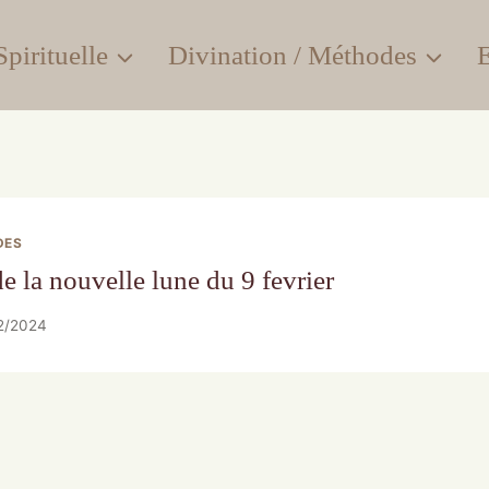
pirituelle
Divination / Méthodes
E
DES
e la nouvelle lune du 9 fevrier
2/2024