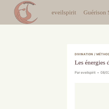
eveilspirit
Guérison S
DIVINATION / MÉTHO
Les énergies d
Par
eveilspirit
08/0