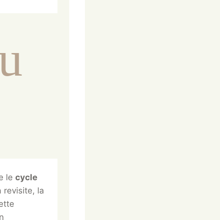
au
e le
cycle
revisite, la
ette
n