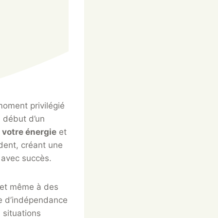
moment privilégié
 début d’un
r votre énergie
et
dent, créant une
s avec succès.
, et même à des
te d’indépendance
 situations