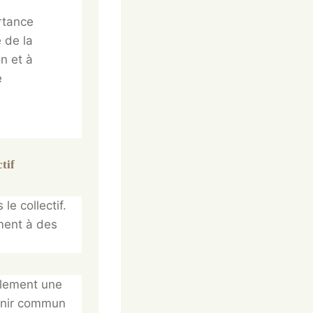
rtance
e de la
n et à
e
tif
le collectif.
ment à des
ulement une
venir commun