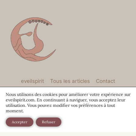
eveilspirit
Tous les articles
Contact
À propos
Mentions Légales
Nous utilisons des cookies pour améliorer votre expérience sur
eveilspirit.com. En continuant à naviguer, vous acceptez leur
Politique de cookies (UE)
utilisation. Vous pouvez modifier vos préférences à tout
moment.
Politique de confidentialité
Accepter
Refuser