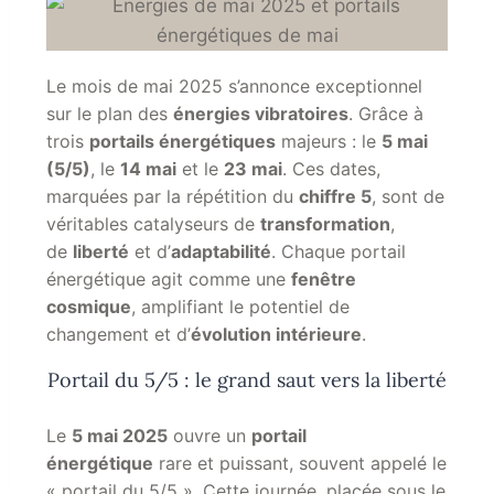
Le mois de mai 2025 s’annonce exceptionnel
sur le plan des
énergies vibratoires
.
Grâce à
trois
portails énergétiques
majeurs
: le
5 mai
(5/5)
, le
14 mai
et le
23 mai
. Ces dates,
marquées par la répétition du
chiffre
5
, sont de
véritables catalyseurs de
transformation
,
de
liberté
et d’
adaptabilité
. Chaque portail
énergétique agit comme une
fenêtre
cosmique
, amplifiant le potentiel de
changement et d’
évolution intérieure
.
Portail du 5/5 : le grand saut vers la liberté
Le
5 mai 2025
ouvre un
portail
énergétique
rare et puissant, souvent appelé le
« portail du 5/5 ». Cette journée, placée sous le