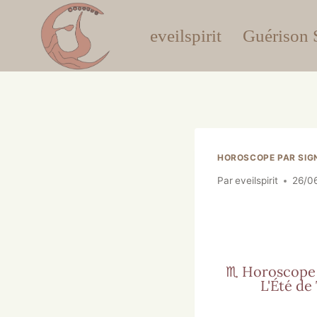
eveilspirit
Guérison S
HOROSCOPE PAR SIG
Par
eveilspirit
26/0
♏ Horoscope Sa
L'Été de