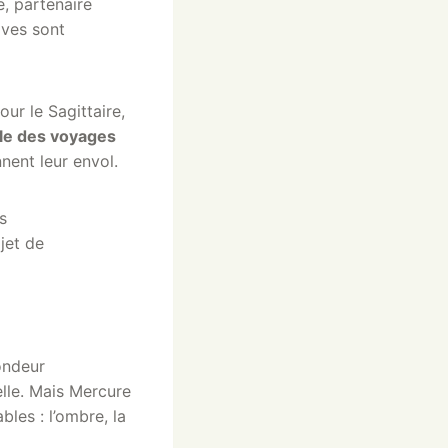
e, partenaire
ives sont
our le Sagittaire,
lle des voyages
nnent leur envol.
s
jet de
ondeur
elle. Mais Mercure
les : l’ombre, la