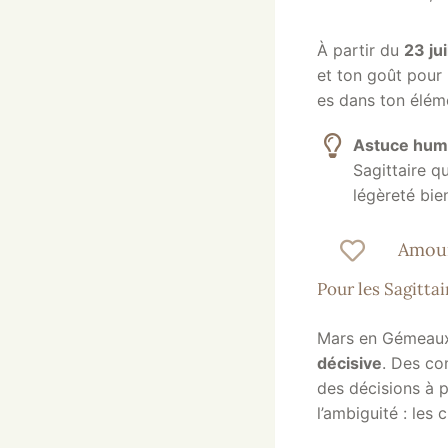
À partir du
23 jui
et ton goût pour l
es dans ton élém
Astuce hu
Sagittaire q
légèreté bie
Amour
Pour les Sagitta
Mars en Gémeaux 
décisive
. Des co
des décisions à p
l’ambiguité : les 