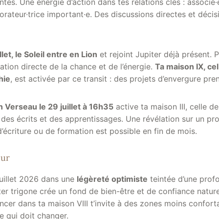
ntes. Une énergie d’action dans tes relations clés : associé·
rateur·trice important·e. Des discussions directes et décis
llet, le Soleil entre en Lion
et rejoint Jupiter déjà présent. P
cation directe de la chance et de l’énergie.
Ta maison IX, ce
hie
, est activée par ce transit : des projets d’envergure pre
n Verseau le 29 juillet à 16h35
active ta maison III, celle de
es écrits et des apprentissages. Une révélation sur un pro
écriture ou de formation est possible en fin de mois.
ur
 juillet 2026 dans une
légèreté optimiste
teintée d’une prof
iter trigone crée un fond de bien-être et de confiance natur
cer dans ta maison VIII t’invite à des zones moins confortab
e qui doit changer.