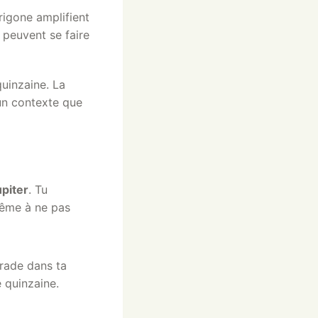
trigone amplifient
 peuvent se faire
uinzaine. La
 un contexte que
upiter
. Tu
même à ne pas
grade dans ta
 quinzaine.