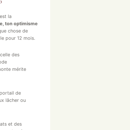
6
est la
ce, ton optimisme
lque chose de
lle pour 12 mois.
 celle des
iode
monte mérite
portail de
ux lâcher ou
iats et des