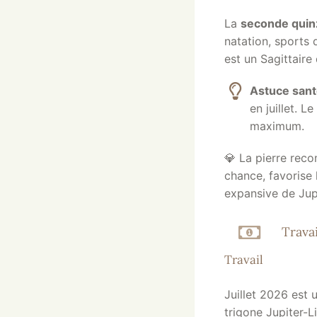
La
seconde quinz
natation, sports 
est un Sagittaire
Astuce san
en juillet. 
maximum.
💎 La pierre reco
chance, favorise 
expansive de Jupi
Travai
Travail
Juillet 2026 est
trigone Jupiter-L