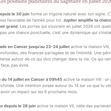
Les positions planétaires du Sagittaire en juillet 202
epuis le 30 juin
forme un trigone naturel avec ton signe. C’
plus favorable de l’année pour toi.
Jupiter amplifie ta chan
voir grand
. Les portes qui s’ouvrent en juillet 2026 ont que
 pas une chance ponctuelle, c’est une dynamique qui s’insta
de en Cancer jusqu’au 23-24 juillet
active ta maison VIII,
rofondes, des finances partagées et de l’intimité. Une pér
ntense autour de ce qui doit changer dans ta vie. Ce qui re
 face, pas évité.
 du 14 juillet en Cancer à 09h45
active ta maison VIII : un 
rofonde. Une intention posée autour du 14 sur ce que tu ve
avoir un impact sur les 6 prochains mois.
 depuis le 28 juin
active ta maison VII, celle des partenar