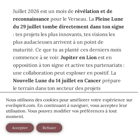
Juillet 2026 est un mois de
révélation et de
reconnaissance
pour le Verseau. La
Pleine Lune
du 29 juillet tombe directement dans ton signe
: tes projets les plus innovants, tes visions les
plus audacieuses arrivent à un point de
maturité. Ce que tu as planté ces derniers mois
commence à se voir.
Jupiter en Lion
est en
opposition à ton signe et active tes partenariats :
une collaboration peut exploser en positif. La
Nouvelle Lune du 14 juillet en Cancer
prépare
le terrain dans ton secteur des projets
quotidiens. Ajuste avant la révélation de fin de
Nous utilisons des cookies pour améliorer votre expérience sur
mois.
eveilspirit.com. En continuant à naviguer, vous acceptez leur
utilisation. Vous pouvez modifier vos préférences à tout
moment.
« La Pleine Lune du 29 juillet est dans ton signe.
Accepter
Refuser
Découvre ce qu’elle révèle pour toi, Verseau… »