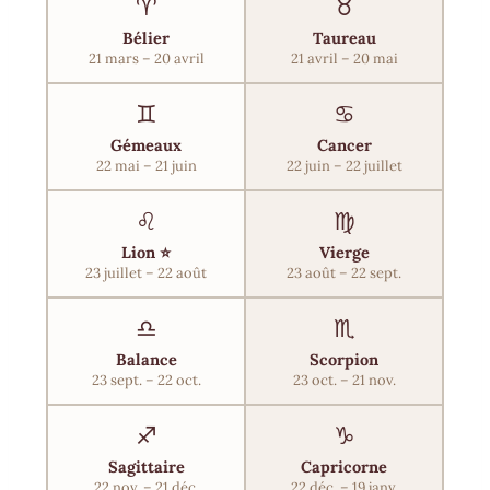
♈
♉
Bélier
Taureau
21 mars – 20 avril
21 avril – 20 mai
♊
♋
Gémeaux
Cancer
22 mai – 21 juin
22 juin – 22 juillet
♌
♍
Lion ⭐
Vierge
23 juillet – 22 août
23 août – 22 sept.
♎
♏
Balance
Scorpion
23 sept. – 22 oct.
23 oct. – 21 nov.
♐
♑
Sagittaire
Capricorne
22 nov. – 21 déc.
22 déc. – 19 janv.