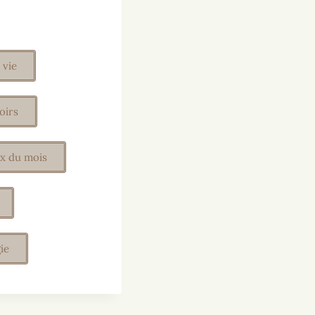
 vie
oirs
x du mois
ie