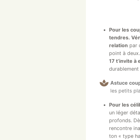
Pour les cou
tendres
.
Vén
relation
par 
point à deux
17 t’invite 
durablement 
Astuce coup
les petits pl
Pour les céli
un léger dét
profonds. D
rencontre ina
ton « type h