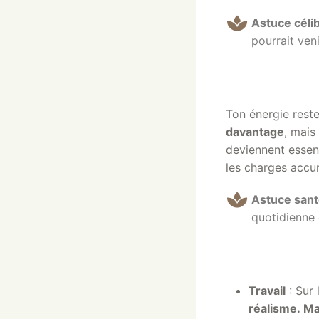
Astuce célib
pourrait ven
Ton énergie rest
davantage
, mais
deviennent essenti
les charges accu
Astuce sant
quotidienne 
Travail
: Sur 
réalisme
.
Ma