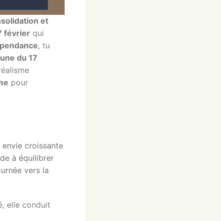
nsolidation et
 février
qui
dépendance
, tu
Lune du 17
réalisme
hme
pour
 envie croissante
de à équilibrer
urnée vers la
, elle conduit