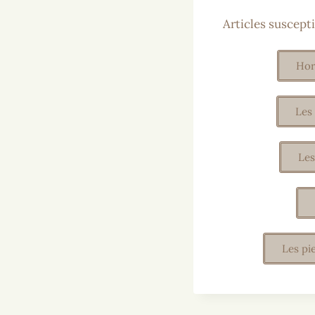
Articles suscepti
Hor
Les
Les
Les pi