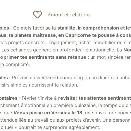
Amour et relations
ples
: Ce mois favorise la
stabilité, la compréhension et l
us, ta planète maîtresse, en Capricorne te pousse à cons
des projets concrets : engagement, achat immobilier ou si
. Les échanges gagnent en profondeur émotionnelle. La
Nou
à exprimer tes sentiments sans retenue
: un mot sincère re
la complicité.
les :
Prévois un week-end cocooning ou un dîner romantiq
aisirs simples nourrissent la relation.
bataires
: Février t’invite à
revisiter tes attentes sentimen
achement émotionnel en première quinzaine, le temps de clar
ès que
Vénus passe en Verseau le 18
, une ouverture nouvel
ttendue liée au travail ou aux projets d’avenir. Une personn
abituel » pourrait te surprendre agréablement.