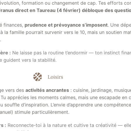
 évolution, formation ou changement de cap. Tes efforts co
ranus direct en Taureau (4 février) débloque des questi
é finances,
prudence et prévoyance s’imposent
. Une dépe
 la famille pourrait survenir vers le 10, mais un soutien mat
.
ère :
Ne laisse pas la routine t’endormir — ton instinct fina
 guident vers la stabilité.
Loisirs
age vers des
activités ancrantes
: cuisine, jardinage, musiq
ue. Tu apprécies les moments calmes, mais une escapade en 
u souffle d’inspiration. L’envie d’apprendre une compétence
anuel) stimule particulièrement.
s :
Reconnecte-toi à la nature et cultive ta créativité — ell