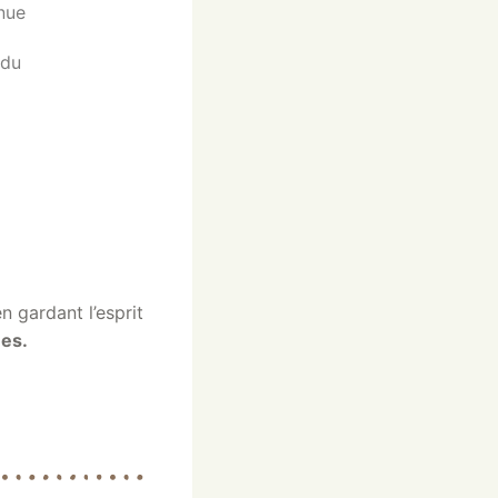
enue
ndu
en gardant l’esprit
ées
.