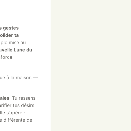
es gestes
olider ta
mple mise au
velle Lune du
nforce
ue à la maison —
tales
. Tu ressens
ifier tes désirs
le s’opère :
e différente de