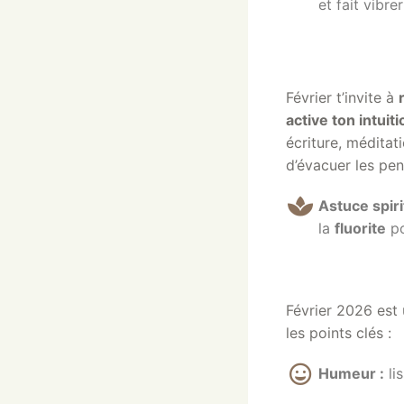
et fait vibrer
Février t’invite à
active ton intuiti
écriture, méditat
d’évacuer les pens
Astuce spiri
la
fluorite
po
Février 2026 est
les points clés :
Humeur :
li