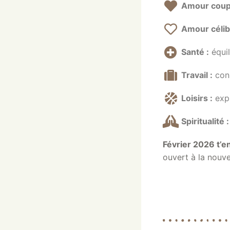
Amour coupl
Amour célib
Santé :
équil
Travail :
cons
Loisirs :
expl
Spiritualité :
Février 2026 t’e
ouvert à la nouv