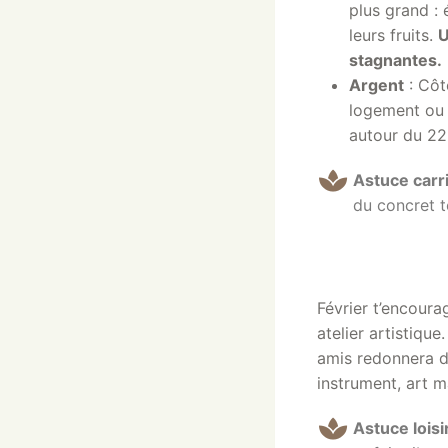
plus grand :
leurs fruits.
U
stagnantes
.
Argent
: Côt
logement ou à
autour du 22
Astuce carri
du concret te
Février t’encour
atelier artistiq
amis redonnera d
instrument, art m
Astuce loisir