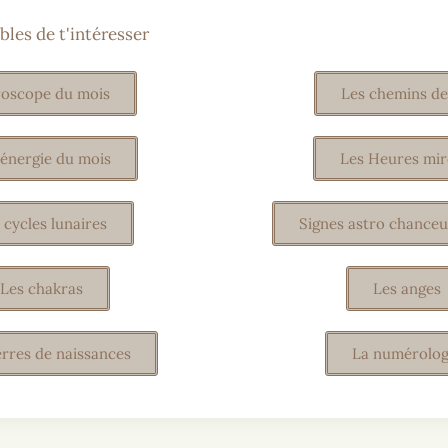
bles de t'intéresser
oscope du mois
Les chemins de
 énergie du mois
Les Heures mir
 cycles lunaires
Signes astro chanceu
Les chakras
Les anges
erres de naissances
La numérolog