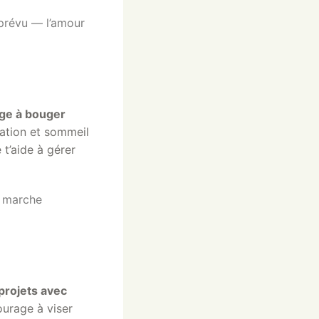
mprévu — l’amour
age à bouger
tation et sommeil
 t’aide à gérer
e marche
 projets avec
ourage à viser