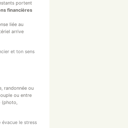
nstants portent
ons financières
nse liée au
ériel arrive
ncier et ton sens
ue, randonnée ou
couple ou entre
 (photo,
e évacue le stress