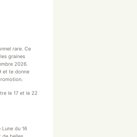
onnel rare. Ce
les graines
vembre 2026.
9 et te donne
promotion.
re le 17 et le 22
e Lune du 16
 de belles