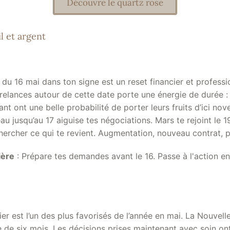
Découvre le quartz rose
l et argent
du 16 mai dans ton signe est un reset financier et professi
relances autour de cette date porte une énergie de durée : 
nt ont une belle probabilité de porter leurs fruits d’ici no
u jusqu’au 17 aiguise tes négociations. Mars te rejoint le 1
 chercher ce qui te revient. Augmentation, nouveau contrat, 
ière
: Prépare tes demandes avant le 16. Passe à l'action ent
ier est l’un des plus favorisés de l’année en mai. La Nouvell
 de six mois. Les décisions prises maintenant avec soin ont