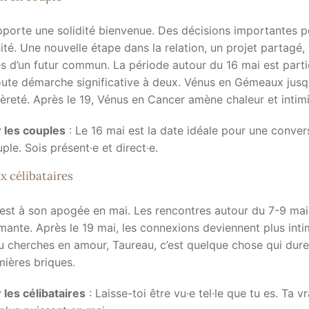
pporte une solidité bienvenue. Des décisions importantes p
ité. Une nouvelle étape dans la relation, un projet partagé
es d’un futur commun. La période autour du 16 mai est part
oute démarche significative à deux. Vénus en Gémeaux jusq
èreté. Après le 19, Vénus en Cancer amène chaleur et intim
 les couples
: Le 16 mai est la date idéale pour une conver
ple. Sois présent·e et direct·e.
x célibataires
st à son apogée en mai. Les rencontres autour du 7-9 mai
ante. Après le 19 mai, les connexions deviennent plus inti
tu cherches en amour, Taureau, c’est quelque chose qui dur
emières briques.
les célibataires
: Laisse-toi être vu·e tel·le que tu es. Ta v