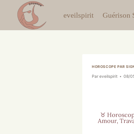
eveilspirit
Guérison S
HOROSCOPE PAR SIG
Par
eveilspirit
08/0
♉ Horoscop
Amour, Travai