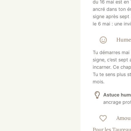
du 16 mai est en
ancré dans ton én
signe après sept 
le 6 mai : une inv
Hume
Tu démarres mai 
signe, c’est sept
incarner. Ce chap
Tu te sens plus s
mois.
Astuce hu
ancrage prof
Amour
Pour les Taureau