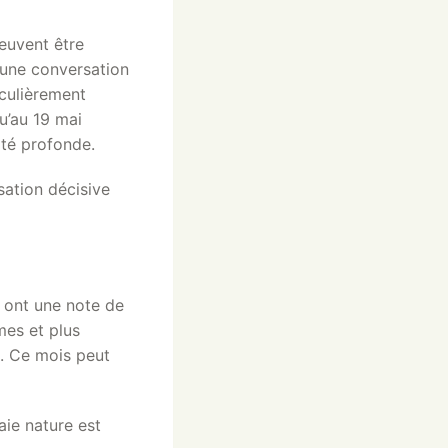
euvent être
, une conversation
iculièrement
u’au 19 mai
ité profonde.
sation décisive
 ont une note de
mes et plus
e. Ce mois peut
raie nature est