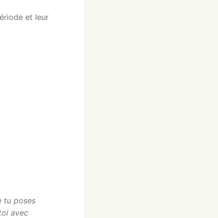
riode et leur
e tu poses
toi avec