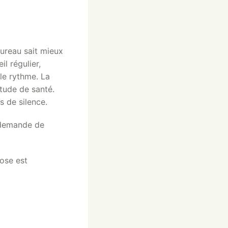
aureau sait mieux
l régulier,
 le rythme. La
itude de santé.
s de silence.
 demande de
rose est