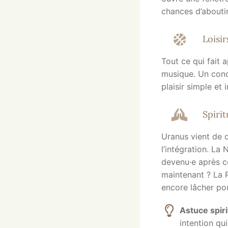
chances d’abouti
Loisir
Tout ce qui fait 
musique. Un conce
plaisir simple et 
Spirit
Uranus vient de q
l’intégration. La 
devenu·e après c
maintenant ? La P
encore lâcher po
Astuce spiri
intention qu