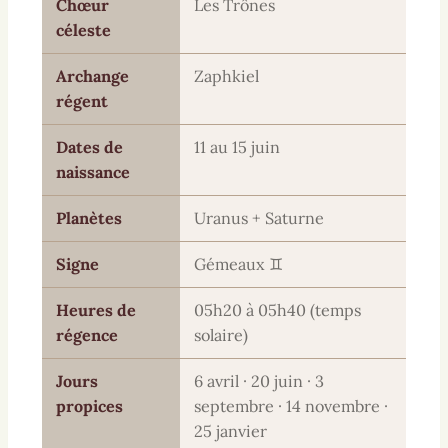
Chœur
Les Trônes
céleste
Archange
Zaphkiel
régent
Dates de
11 au 15 juin
naissance
Planètes
Uranus + Saturne
Signe
Gémeaux ♊
Heures de
05h20 à 05h40 (temps
régence
solaire)
Jours
6 avril · 20 juin · 3
propices
septembre · 14 novembre ·
25 janvier