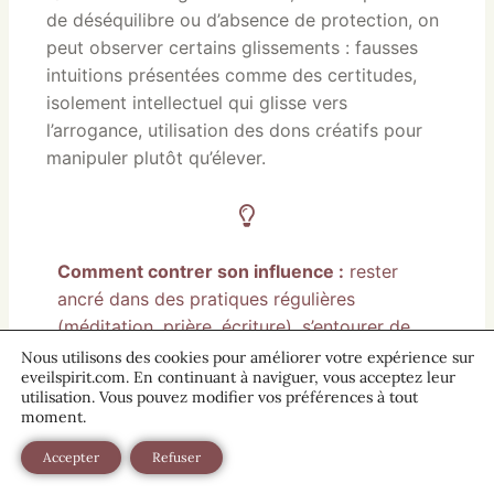
de déséquilibre ou d’absence de protection, on
peut observer certains glissements : fausses
intuitions présentées comme des certitudes,
isolement intellectuel qui glisse vers
l’arrogance, utilisation des dons créatifs pour
manipuler plutôt qu’élever.
Comment contrer son influence :
rester
ancré dans des pratiques régulières
(méditation, prière, écriture), s’entourer de
personnes qui ramènent à l’essentiel, et ne
Nous utilisons des cookies pour améliorer votre expérience sur
eveilspirit.com. En continuant à naviguer, vous acceptez leur
pas confondre intuition et ego. La sodalite
utilisation. Vous pouvez modifier vos préférences à tout
aide à garder la clarté et à ne pas tomber
moment.
dans les illusions.
Accepter
Refuser