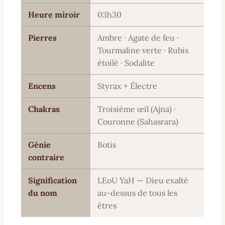
Heure miroir
03h30
Pierres
Ambre · Agate de feu ·
Tourmaline verte · Rubis
étoilé · Sodalite
Encens
Styrax + Électre
Chakras
Troisième œil (Ajna) ·
Couronne (Sahasrara)
Génie
Botis
contraire
Signification
LEoU YaH — Dieu exalté
du nom
au-dessus de tous les
êtres