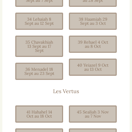
Sept au 7 Sept
au 28 Sept
34 Lehaiah 8
38 Haamiah 29
Sept au 12 Sept
Sept au 3 Oct
35 Chavakhiah
39 Rehael 4 Oct
13 Sept au 17
au 8 Oct
Sept
40 Yeiazel 9 Oct
36 Menadel 18
au 13 Oct
Sept au 23 Sept
Les Vertus
41 Hahahel 14
45 Sealiah 3 Nov
Oct au 18 Oct
au 7 Nov