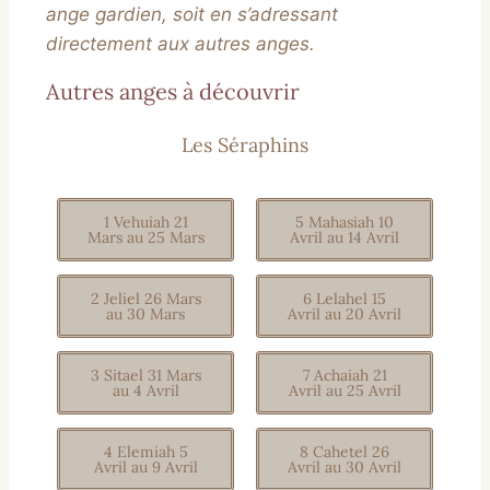
ange gardien, soit en s’adressant
directement aux autres anges.
Autres anges à découvrir
Les Séraphins
1 Vehuiah 21
5 Mahasiah 10
Mars au 25 Mars
Avril au 14 Avril
2 Jeliel 26 Mars
6 Lelahel 15
au 30 Mars
Avril au 20 Avril
3 Sitael 31 Mars
7 Achaiah 21
au 4 Avril
Avril au 25 Avril
4 Elemiah 5
8 Cahetel 26
Avril au 9 Avril
Avril au 30 Avril