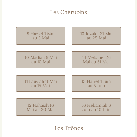
Les Chérubins
9 Haziel 1 Mai
13 Iezalel 21 Mai
au 5 Mai
au 25 Mai
10 Aladiah 6 Mai
14 Mebahel 26
au 10 Mai
Mai au 31 Mai
11 Lauviah 11 Mai
15 Hariel 1 Juin
au 15 Mai
au 5 Juin
12 Hahaiah 16
16 Hekamiah 6
Mai au 20 Mai
Juin au 10 Juin
Les Trônes