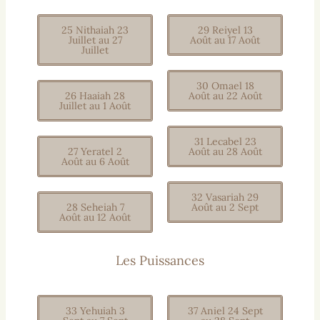
25 Nithaiah 23
29 Reiyel 13
Juillet au 27
Août au 17 Août
Juillet
30 Omael 18
26 Haaiah 28
Août au 22 Août
Juillet au 1 Août
31 Lecabel 23
27 Yeratel 2
Août au 28 Août
Août au 6 Août
32 Vasariah 29
28 Seheiah 7
Août au 2 Sept
Août au 12 Août
Les Puissances
33 Yehuiah 3
37 Aniel 24 Sept