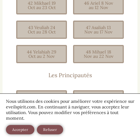
42 Mikhael 19
46 Ariel 8 Nov
Oct au 23 Oct
au 12 Nov
43 Veuliah 24
47 Asaliah 13
Oct au 28 Oct
Nov au 17 Nov
44 Yelahiah 29
48 Mihael 18
Oct au 2 Nov
Nov au 22 Nov
Les Principautés
49 Vehuel 23
53 Nanael 13
Nous utilisons des cookies pour améliorer votre expérience sur
Nov au 27 Nov
Déc au 16 Déc
eveilspirit.com. En continuant à naviguer, vous acceptez leur
utilisation. Vous pouvez modifier vos préférences à tout
moment.
50 Daniel 28
54 Nithael 17
Nov au 2 Déc
Déc au 21 Déc
Accepter
Refuser