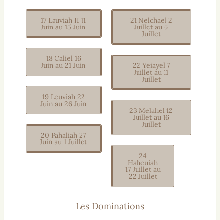
17 Lauviah II 11
21 Nelchael 2
Juin au 15 Juin
Juillet au 6
Juillet
18 Caliel 16
Juin au 21 Juin
22 Yeiayel 7
Juillet au 11
Juillet
19 Leuviah 22
Juin au 26 Juin
23 Melahel 12
Juillet au 16
Juillet
20 Pahaliah 27
Juin au 1 Juillet
24
Haheuiah
17 Juillet au
22 Juillet
Les Dominations