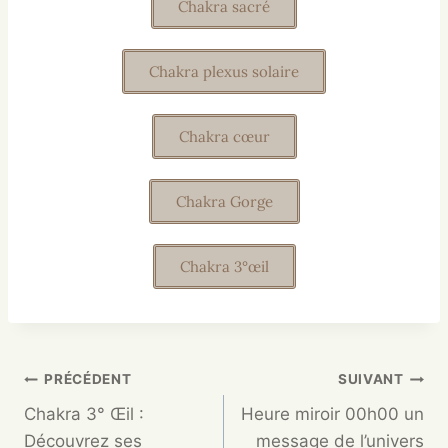
Chakra sacré
Chakra plexus solaire
Chakra cœur
Chakra Gorge
Chakra 3°œil
PRÉCÉDENT
SUIVANT
Chakra 3° Œil :
Heure miroir 00h00 un
Découvrez ses
message de l’univers