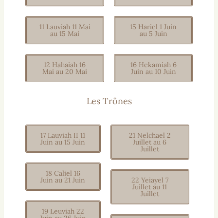
11 Lauviah 11 Mai
15 Hariel 1 Juin
au 15 Mai
au 5 Juin
12 Hahaiah 16
16 Hekamiah 6
Mai au 20 Mai
Juin au 10 Juin
Les Trônes
17 Lauviah II 11
21 Nelchael 2
Juin au 15 Juin
Juillet au 6
Juillet
18 Caliel 16
Juin au 21 Juin
22 Yeiayel 7
Juillet au 11
Juillet
19 Leuviah 22
Juin au 26 Juin