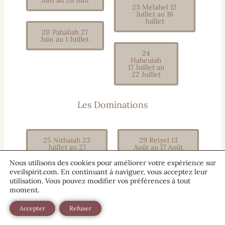
23 Melahel 12
Juillet au 16
Juillet
20 Pahaliah 27
Juin au 1 Juillet
24
Haheuiah
17 Juillet au
22 Juillet
Les Dominations
25 Nithaiah 23
29 Reiyel 13
Juillet au 27
Août au 17 Août
Juillet
Nous utilisons des cookies pour améliorer votre expérience sur
eveilspirit.com. En continuant à naviguer, vous acceptez leur
30 Omael 18
utilisation. Vous pouvez modifier vos préférences à tout
26 Haaiah 28
Août au 22 Août
moment.
Juillet au 1 Août
Accepter
Refuser
31 Lecabel 23