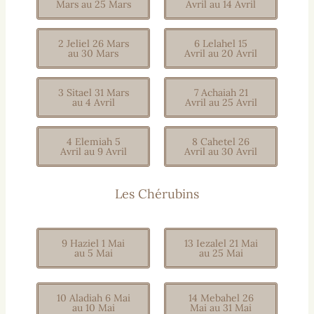
Mars au 25 Mars
Avril au 14 Avril
2 Jeliel 26 Mars
6 Lelahel 15
au 30 Mars
Avril au 20 Avril
3 Sitael 31 Mars
7 Achaiah 21
au 4 Avril
Avril au 25 Avril
4 Elemiah 5
8 Cahetel 26
Avril au 9 Avril
Avril au 30 Avril
Les Chérubins
9 Haziel 1 Mai
13 Iezalel 21 Mai
au 5 Mai
au 25 Mai
10 Aladiah 6 Mai
14 Mebahel 26
au 10 Mai
Mai au 31 Mai