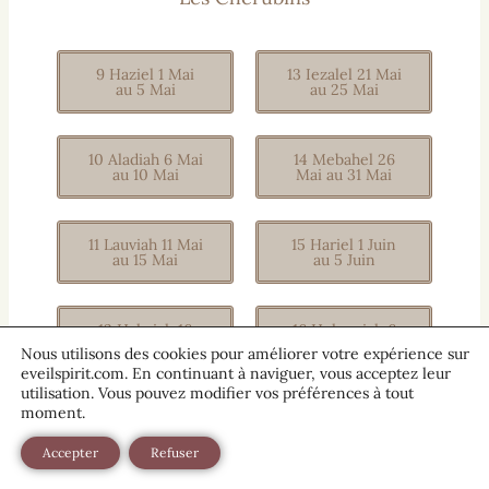
9 Haziel 1 Mai
13 Iezalel 21 Mai
au 5 Mai
au 25 Mai
10 Aladiah 6 Mai
14 Mebahel 26
au 10 Mai
Mai au 31 Mai
11 Lauviah 11 Mai
15 Hariel 1 Juin
au 15 Mai
au 5 Juin
12 Hahaiah 16
16 Hekamiah 6
Mai au 20 Mai
Juin au 10 Juin
Nous utilisons des cookies pour améliorer votre expérience sur
eveilspirit.com. En continuant à naviguer, vous acceptez leur
utilisation. Vous pouvez modifier vos préférences à tout
Les Trônes
moment.
Accepter
Refuser
17 Lauviah II 11
21 Nelchael 2