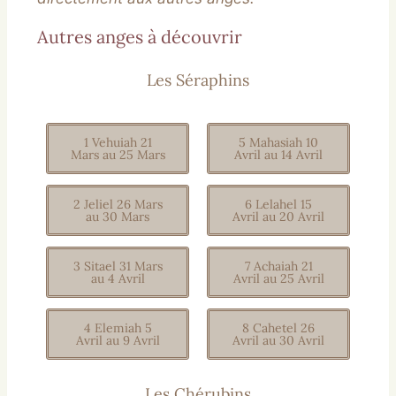
Autres anges à découvrir
Les Séraphins
1 Vehuiah 21
5 Mahasiah 10
Mars au 25 Mars
Avril au 14 Avril
2 Jeliel 26 Mars
6 Lelahel 15
au 30 Mars
Avril au 20 Avril
3 Sitael 31 Mars
7 Achaiah 21
au 4 Avril
Avril au 25 Avril
4 Elemiah 5
8 Cahetel 26
Avril au 9 Avril
Avril au 30 Avril
Les Chérubins