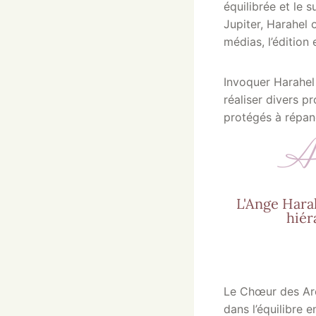
équilibrée et le 
Jupiter, Harahel 
médias, l’édition 
Invoquer Harahel p
réaliser divers p
protégés à répand
Ar
L'Ange Harah
hiér
Le Chœur des Arch
dans l’équilibre e