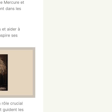
 de Mercure et
ent dans les
s et aider à
nspire ses
rôle crucial
et guident les