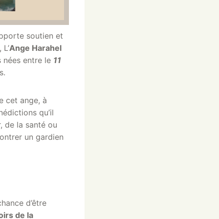
pporte soutien et
 L’
Ange Harahel
s nées entre le
11
s.
e cet ange, à
édictions qu’il
r, de la santé ou
ontrer un gardien
chance d’être
irs de la