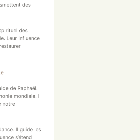
nsmettent des
pirituel des
le. Leur influence
restaurer
me
aide de Raphaël.
monie mondiale. Il
e notre
nce. Il guide les
luence s’étend