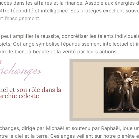
succès dans les affaires et la finance. Associé aux énergies
offre fécondité et intelligence. Ses protégés excellent souv
et l’enseignement.
eut amplifier la réussite, concrétiser les talents individuel
rojets. Cet ange symbolise l’épanouissement intellectuel et i
re le bien, la beauté et la vérité par leurs actions
changes
el et son rôle dans la
archie céleste
anges, dirigé par Michaël et soutenu par Raphaël, joue un 
ntre le ciel et la terre. Ces anges veillent sur notre planète 