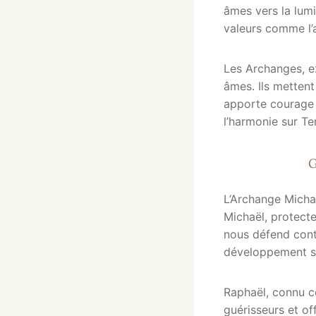
âmes vers la lumi
valeurs comme l’a
Les Archanges, ex
âmes. Ils mettent
apporte courage 
l’harmonie sur Te
G
L’Archange Michaë
Michaël, protecte
nous défend cont
développement sp
Raphaël, connu c
guérisseurs et of