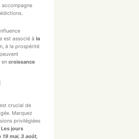
ous accompagne
édictions.
influence
e est associé à
la
n, à la prospérité
l peuvent
 en
croissance
l
est crucial de
pogée. Marquez
sions privilégiées
.
Les jours
e
19 mai, 3 août,