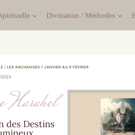
pirituelle
Divination / Méthodes
E
LE
|
LES ARCHANGES 1 JANVIER AU 9 FÉVRIER
2/2023
 Harahel
n des Destins
umineux