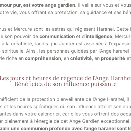
amour pur, est votre ange gardien.
Il veille sur vous et v
otre vie, vous offrant sa protection, sa guidance et ses bén
us et Mercure sont les astres qui régissent Harahel. Cette 
ce son pouvoir de
communication
et d’
intelligence
, Mercur
t à la créativité, tandis que Jupiter est associée à l’expansio
e spirituelle. Ainsi, les personnes guidées par l’Ange harahe
vie riche en
compréhension
, en
créativité
, en
prospérité
et
Les jours et heures de régence de l'Ange Harahe
Bénéficiez de son influence puissante
éficient de la protection bienveillante de l’Ange Harahel, il 
rs et les heures spécifiques où son influence atteint son a
ntes dans votre calendrier, car elles vous offrent des occa
r pleinement à l’énergie de cet Ange Gardien exceptionnel
ablir une communion profonde avec l’ange harahel sont l