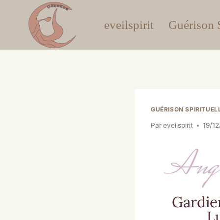
eveilspirit
Guérison S
GUÉRISON SPIRITUEL
Par
eveilspirit
19/1
Ange
Gardie
L