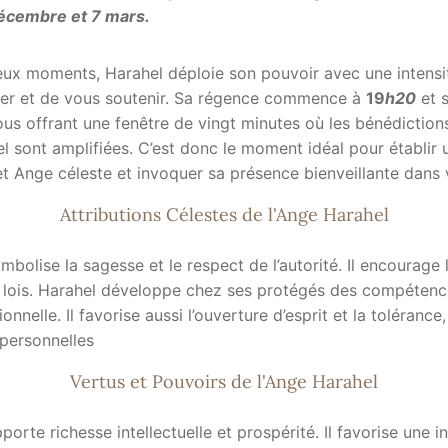
décembre et 7 mars.
eux moments, Harahel déploie son pouvoir avec une intensit
der et de vous soutenir. Sa régence commence à
19
h20
et 
ous offrant une fenêtre de vingt minutes où les bénédictions
l sont amplifiées. C’est donc le moment idéal pour établir
 Ange céleste et invoquer sa présence bienveillante dans v
Attributions Célestes de l'Ange Harahel
mbolise la sagesse et le respect de l’autorité. Il encourage
es lois. Harahel développe chez ses protégés des compétenc
nnelle. Il favorise aussi l’ouverture d’esprit et la tolérance
rpersonnelles
Vertus et Pouvoirs de l'Ange Harahel
orte richesse intellectuelle et prospérité. Il favorise une i