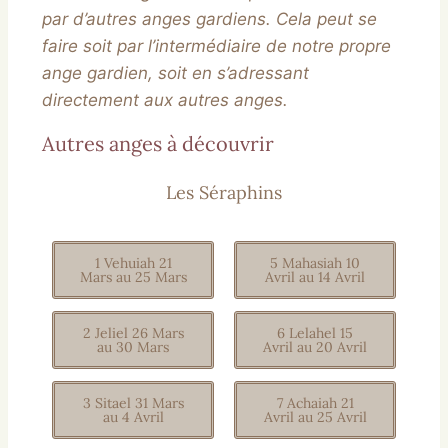
par d’autres anges gardiens. Cela peut se
faire soit par l’intermédiaire de notre propre
ange gardien, soit en s’adressant
directement aux autres anges.
Autres anges à découvrir
Les Séraphins
1 Vehuiah 21
5 Mahasiah 10
Mars au 25 Mars
Avril au 14 Avril
2 Jeliel 26 Mars
6 Lelahel 15
au 30 Mars
Avril au 20 Avril
3 Sitael 31 Mars
7 Achaiah 21
au 4 Avril
Avril au 25 Avril