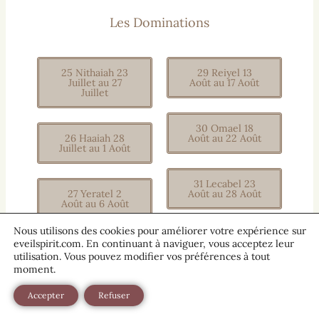
Les Dominations
25 Nithaiah 23
29 Reiyel 13
Juillet au 27
Août au 17 Août
Juillet
30 Omael 18
26 Haaiah 28
Août au 22 Août
Juillet au 1 Août
31 Lecabel 23
27 Yeratel 2
Août au 28 Août
Août au 6 Août
Nous utilisons des cookies pour améliorer votre expérience sur
32 Vasariah 29
eveilspirit.com. En continuant à naviguer, vous acceptez leur
28 Seheiah 7
Août au 2 Sept
utilisation. Vous pouvez modifier vos préférences à tout
Août au 12 Août
moment.
Accepter
Refuser
Les Puissances