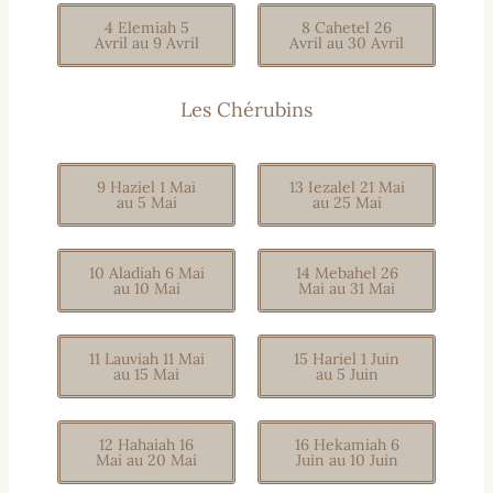
4 Elemiah 5
8 Cahetel 26
Avril au 9 Avril
Avril au 30 Avril
Les Chérubins
9 Haziel 1 Mai
13 Iezalel 21 Mai
au 5 Mai
au 25 Mai
10 Aladiah 6 Mai
14 Mebahel 26
au 10 Mai
Mai au 31 Mai
11 Lauviah 11 Mai
15 Hariel 1 Juin
au 15 Mai
au 5 Juin
12 Hahaiah 16
16 Hekamiah 6
Mai au 20 Mai
Juin au 10 Juin