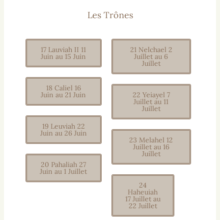
Les Trônes
17 Lauviah II 11
21 Nelchael 2
Juin au 15 Juin
Juillet au 6
Juillet
18 Caliel 16
Juin au 21 Juin
22 Yeiayel 7
Juillet au 11
Juillet
19 Leuviah 22
Juin au 26 Juin
23 Melahel 12
Juillet au 16
Juillet
20 Pahaliah 27
Juin au 1 Juillet
24
Haheuiah
17 Juillet au
22 Juillet